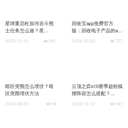
星球重启杜加河谷斗熊
回收宝app免费官方
士任务怎么做？星...
版：回收电子产品的a...
2023-12-12
381
2024-02-28
727
暗区突围怎么埋伏？暗
云顶之弈s10赛季超粉狐
区突围埋伏方法
狸阵容怎么搭配？...
2024-08-05
59
2023-12-12
597