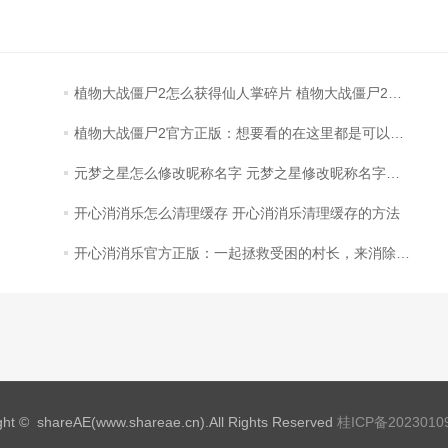
植物大战僵尸2怎么获得仙人掌碎片 植物大战僵尸2获得仙人掌碎片的方法
植物大战僵尸2官方正版：想要看的在这里都是可以找到的
元梦之星怎么修改昵称名字 元梦之星修改昵称名字的方法
开心消消乐怎么清理缓存 开心消消乐清理缓存的方法
开心消消乐官方正版：一起拯救受困的村长，来消除闯关吧！
ght © shareAE(www.shareae.cn).All Rights Reserved
桂ICP备2023010