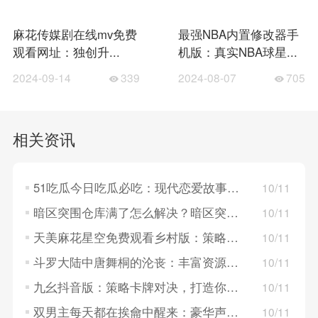
麻花传媒剧在线mv免费
最强NBA内置修改器手
观看网址：独创升...
机版：真实NBA球星...
2024-09-14
339
2024-08-07
705
相关资讯
51吃瓜今日吃瓜必吃：现代恋爱故事，探索年轻人的情感世界！
10/11
暗区突围仓库满了怎么解决？暗区突围仓库满了的解决方法
10/11
天美麻花星空免费观看乡村版：策略卡牌对决，构建梦幻英雄组队！
10/11
斗罗大陆中唐舞桐的沦丧：丰富资源系统，策略养成英雄角色！
10/11
九幺抖音版：策略卡牌对决，打造你的战斗队伍！
10/11
双男主每天都在挨龠中醒来：豪华声优阵容，重温经典角色！
10/11