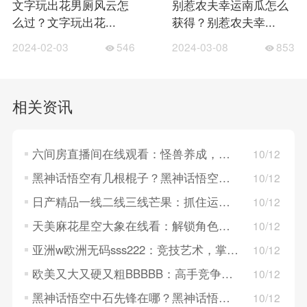
文字玩出花男厕风云怎
别惹农夫幸运南瓜怎么
么过？文字玩出花...
获得？别惹农夫幸...
2024-02-03
546
2024-03-08
853
相关资讯
六间房直播间在线观看：怪兽养成，打造竞技团队！
10/12
黑神话悟空有几根棍子？黑神话悟空的棍子一览
10/12
日产精品一线二线三线芒果：抓住运气，揭秘极品装备的获取之道！
10/12
天美麻花星空大象在线看：解锁角色奥义，体验战术对决！
10/12
亚洲w欧洲无码sss222：竞技艺术，掌握战斗机制的精髓！
10/12
欧美又大又硬又粗BBBBB：高手竞争，冒险途中培养宠物！
10/12
黑神话悟空中石先锋在哪？黑神话悟空中石先锋位置介绍
10/12