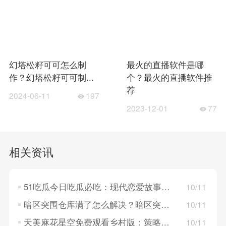
幻塔松籽可可怎么制
最火的直播软件是哪
作？幻塔松籽可可制...
个？最火的直播软件推
荐
2024-06-11
197
2023-12-01
77
相关资讯
51吃瓜今日吃瓜必吃：现代恋爱故事，探索年轻人的情感世界！
10/11
暗区突围仓库满了怎么解决？暗区突围仓库满了的解决方法
10/11
天美麻花星空免费观看乡村版：策略卡牌对决，构建梦幻英雄组队！
10/11