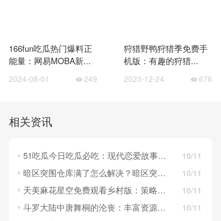
166fun吃瓜热门爆料正
狩猎野鸭狩猎季免费手
能量：网易MOBA新...
机版：有趣的狩猎...
2024-08-01
249
2023-12-24
676
相关资讯
51吃瓜今日吃瓜必吃：现代恋爱故事，探索年轻人的情感世界！
10/11
暗区突围仓库满了怎么解决？暗区突围仓库满了的解决方法
10/11
天美麻花星空免费观看乡村版：策略卡牌对决，构建梦幻英雄组队！
10/11
斗罗大陆中唐舞桐的沦丧：丰富资源系统，策略养成英雄角色！
10/11