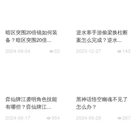
暗区突围20倍镜如何装
逆水寒手游偷梁换柱断
备？暗区突围20倍...
案怎么完成？逆水...
2024-09-04
53
2023-12-27
143
弈仙牌江袭明角色技能
黑神话悟空幽魂不见了
有哪些？弈仙牌江...
怎么办？
2024-06-17
954
2024-09-28
267