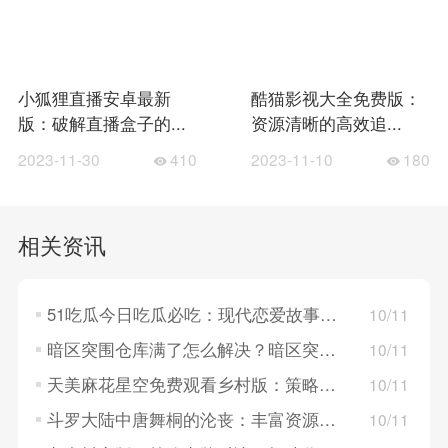
小狐狸直播安卓最新
酷猫影视大全免费版：
版：破解直播盒子的...
资源清晰的高效追...
2023-11-30
410
2023-11-10
180
相关资讯
51吃瓜今日吃瓜必吃：现代恋爱故事，探索年轻人的情感世界！
10/11
暗区突围仓库满了怎么解决？暗区突围仓库满了的解决方法
10/11
天美麻花星空免费观看乡村版：策略卡牌对决，构建梦幻英雄组队！
10/11
斗罗大陆中唐舞桐的沦丧：丰富资源系统，策略养成英雄角色！
10/11