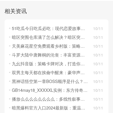
相关资讯
51吃瓜今日吃瓜必吃：现代恋爱故事，探索年轻人的情感世界！
10/11
暗区突围仓库满了怎么解决？暗区突围仓库满了的解决方法
10/11
天美麻花星空免费观看乡村版：策略卡牌对决，构建梦幻英雄组队！
10/11
斗罗大陆中唐舞桐的沦丧：丰富资源系统，策略养成英雄角色！
10/11
九幺抖音版：策略卡牌对决，打造你的战斗队伍！
10/11
双男主每天都在挨龠中醒来：豪华声优阵容，重温经典角色！
10/11
黑神话悟空第一章BOSS顺序是什么？黑神话悟空第一章BOSS顺序介绍
10/11
GB14may18_XXXXXL实例：东方传奇世界，探索仙幻领域的奥秘！
10/11
播放么么么么么么么么：多线性叙事，探索不同人物的结局！
10/11
暗黑爆料官方入口2024最新版：重温青春武侠梦，体验经典游戏玩法！
10/11