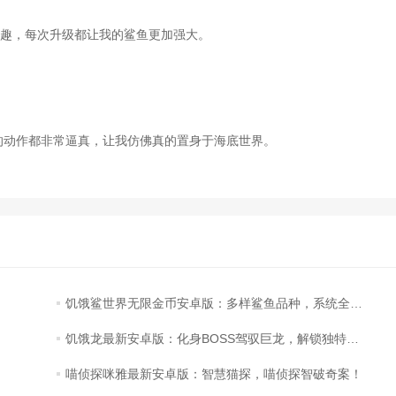
趣，每次升级都让我的鲨鱼更加强大。
动作都非常逼真，让我仿佛真的置身于海底世界。
饥饿鲨世界无限金币安卓版：多样鲨鱼品种，系统全方位提升！
饥饿龙最新安卓版：化身BOSS驾驭巨龙，解锁独特的角色扮演游戏玩法！
喵侦探咪雅最新安卓版：智慧猫探，喵侦探智破奇案！