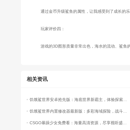
通过金币升级鲨鱼的属性，让我感受到了成长的乐
玩家评价四：
游戏的3D图形质量非常出色，海水的流动、鲨鱼的
相关资讯
饥饿鲨世界安卓抢先版：海底世界新霸主，体验探索与征服的鲨鱼冒险！
饥饿鲨世界内置修改器最新版：多彩海域探险，战斗策略释放！
CSGO暴躁少女免费看：海量高清资源，尽享视听盛宴！